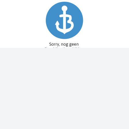
Spy Pole™ bevestiging
010-03012-20
€ 1.979,99
€ 2.199,99
Dit bestellen wij voor u bij onze leverancier