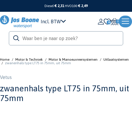
Diesel
€ 2,31
HVO100
€ 2,49
Incl. BTW
0
Home
/
Motor & Techniek
/
Motor & Manoeuvreersystemen
/
Uitlaatsystemen
/
zwanenhals type LT75 in 75mm, uit 75mm
Vetus
zwanenhals type LT75 in 75mm, uit
75mm