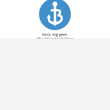
Spy Pole™ bevestiging
010-03012-20
€ 1.979,99
€ 2.199,99
Dit bestellen wij voor u bij onze leverancier