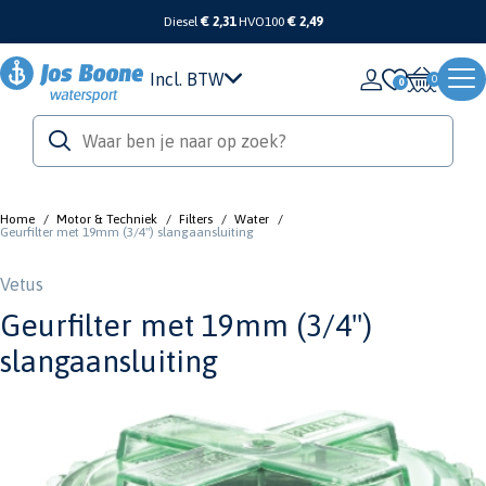
Diesel
€ 2,31
HVO100
€ 2,49
Incl. BTW
0
Home
/
Motor & Techniek
/
Filters
/
Water
/
Geurfilter met 19mm (3/4") slangaansluiting
Vetus
Geurfilter met 19mm (3/4")
slangaansluiting