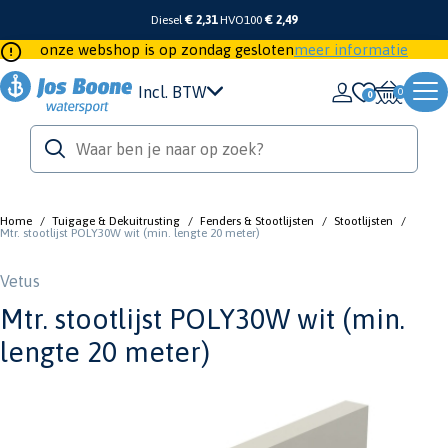
Diesel
€ 2,31
HVO100
€ 2,49
onze webshop is op zondag gesloten
meer informatie
Incl. BTW
0
Home
/
Tuigage & Dekuitrusting
/
Fenders & Stootlijsten
/
Stootlijsten
/
Mtr. stootlijst POLY30W wit (min. lengte 20 meter)
Vetus
Mtr. stootlijst POLY30W wit (min.
lengte 20 meter)