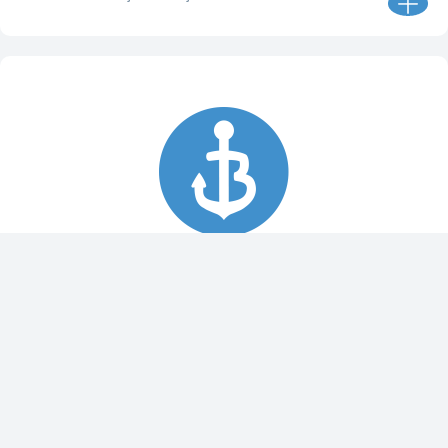
Spy Pole™ bevestiging
010-03012-20
€ 1.979,99
€ 2.199,99
Dit bestellen wij voor u bij onze leverancier