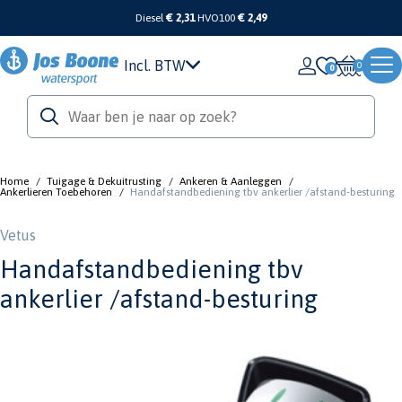
Diesel
€ 2,31
HVO100
€ 2,49
Incl. BTW
0
Home
/
Tuigage & Dekuitrusting
/
Ankeren & Aanleggen
/
Ankerlieren Toebehoren
/
Handafstandbediening tbv ankerlier /afstand-besturing
Vetus
Handafstandbediening tbv
ankerlier /afstand-besturing