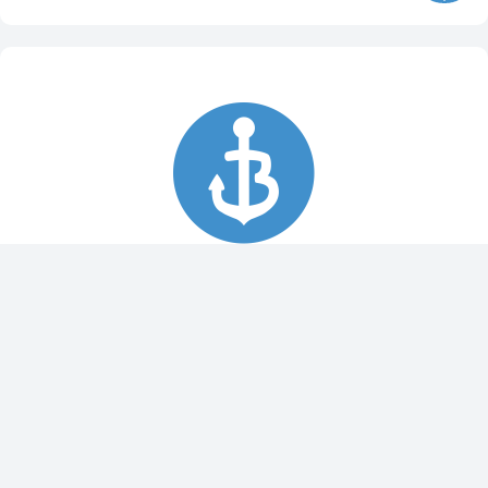
Spy Pole™ bevestiging
010-03012-20
€ 1.979,99
€ 2.199,99
Dit bestellen wij voor u bij onze leverancier