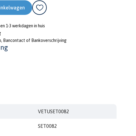
inkelwagen
nen 1-3 werkdagen in huis
g
o, Bancontact of Bankoverschrijving
ing
VETUSET0082
SET0082