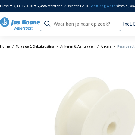
Diesel
€ 2,31
HVO100
€ 2,49
Waterstand Vlissingen
12:10
-2 cm
laag water
(bron:
Rijkswa
Incl.
Home
/
Tuigage & Dekuitrusting
/
Ankeren & Aanleggen
/
Ankers
/
Reserve ro