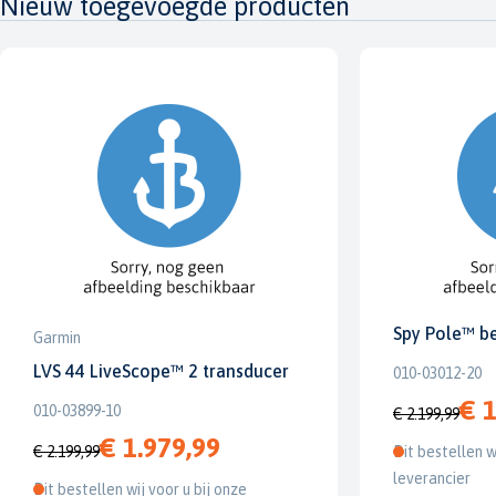
Nieuw toegevoegde producten
Spy Pole™ b
Garmin
LVS 44 LiveScope™ 2 transducer
010-03012-20
€ 1
010-03899-10
€ 2.199,99
€ 1.979,99
€ 2.199,99
Dit bestellen w
leverancier
Dit bestellen wij voor u bij onze