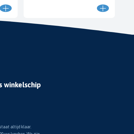
s winkelschip
taat altijd klaar.
00 uur lunchen. We zijn