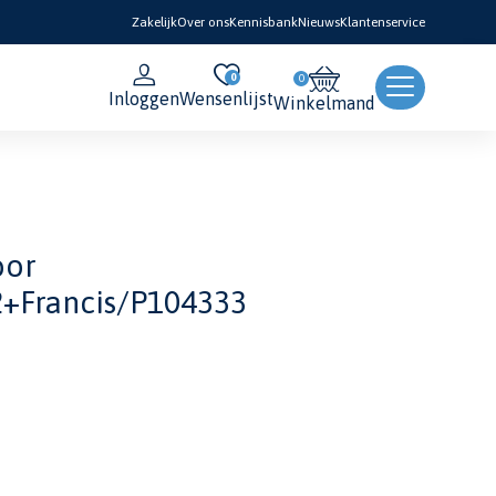
Zakelijk
Over ons
Kennisbank
Nieuws
Klantenservice
0
Inloggen
Wensenlijst
Winkelmand
oor
2+Francis/P104333