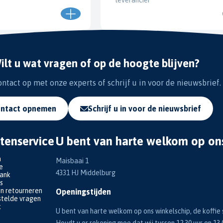
ilt u wat vragen of op de hoogte blijven?
tact op met onze experts of schrijf u in voor de nieuwsbrief.
ntact opnemen
Schrijf u in voor de nieuwsbrief
tenservice
U bent van harte welkom op on
n
Maisbaai 1
e
4331 HJ Middelburg
bank
s
en retourneren
Openingstijden
telde vragen
k
U bent van harte welkom op ons winkelschip, de koffie s
Houdt u er rekening mee dat wij tussen 12.30 uur en 13.