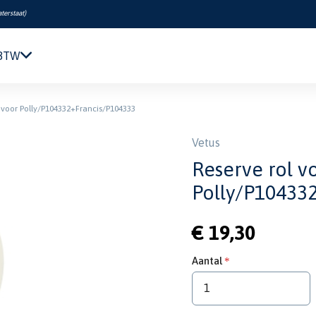
terstaat
)
 BTW
Navigatie & Elektronica
l voor Polly/P104332+Francis/P104333
Motor & Techniek
Sanitair & Comfort
Vetus
Kleding & Schoenen
Reserve rol v
Veiligheid
Polly/P10433
Boeken & Kaarten
Verf & Onderhoud
€ 19,30
Tuigage & Dekuitrusting
Rubberboten & Motoren
Aantal
Outlet