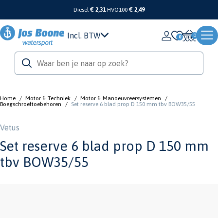
Diesel
€ 2,31
HVO100
€ 2,49
Incl. BTW
0
Home
/
Motor & Techniek
/
Motor & Manoeuvreersystemen
/
Boegschroeftoebehoren
/
Set reserve 6 blad prop D 150 mm tbv BOW35/55
Vetus
Set reserve 6 blad prop D 150 mm
tbv BOW35/55