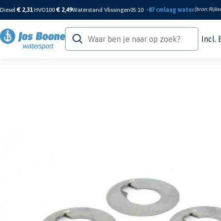
Diesel
€ 2,31
HVO100
€ 2,49
Waterstand Vlissingen
05:10
-87 cm
laag water
(bron:
Rijks
Incl.
Home
/
Motor & Techniek
/
Motor & Manoeuvreersystemen
/
Schroeven & Asse