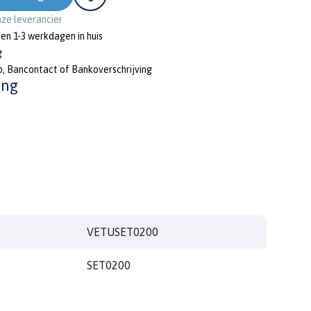
onze leverancier
nen 1-3 werkdagen in huis
g
o, Bancontact of Bankoverschrijving
ing
VETUSET0200
SET0200