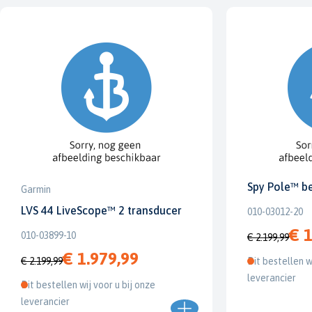
Spy Pole™ b
Garmin
LVS 44 LiveScope™ 2 transducer
010-03012-20
€ 1
010-03899-10
€ 2.199,99
€ 1.979,99
€ 2.199,99
Dit bestellen w
leverancier
Dit bestellen wij voor u bij onze
leverancier