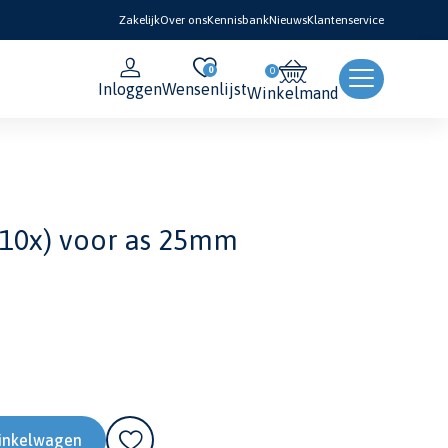
Zakelijk
Over ons
Kennisbank
Nieuws
Klantenservice
0
Inloggen
Wensenlijst
Winkelmand
 (10x) voor as 25mm
inkelwagen