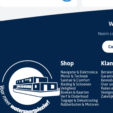
W
Neem con
Co
Shop
Klan
Navigatie & Elektronica
Betale
Motor & Techniek
Garanti
Sanitair & Comfort
Kennis
Kleding & Schoenen
Over on
Veiligheid
Ruilen 
Boeken & Kaarten
Veelges
Verf & Onderhoud
Zakelij
Tuigage & Dekuitrusting
Rubberboten & Motoren