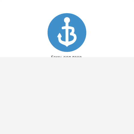
Spy Pole™ bevestiging
010-03012-20
€ 1.979,99
€ 2.199,99
Dit bestellen wij voor u bij onze leverancier