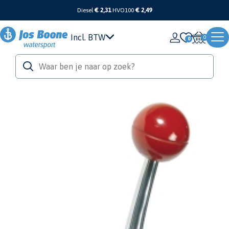
Diesel
€ 2,31
HVO100
€ 2,49
Incl. BTW
0
Home
/
Motor & Techniek
/
Motor & Manoeuvreersystemen
/
Afstandbediening
/
Mech afstandbediening zijmontage
Vetus
Mech afstandbediening zijmontage