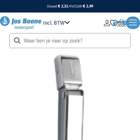
Diesel
€ 2,31
HVO100
€ 2,49
Incl. BTW
0
Home
/
Tuigage & Dekuitrusting
/
Ruitenwissers
/
Ruitenwisserarmen
/
RVS ruitenwisserarm, 473-559mm
Vetus
RVS ruitenwisserarm, 473-559mm