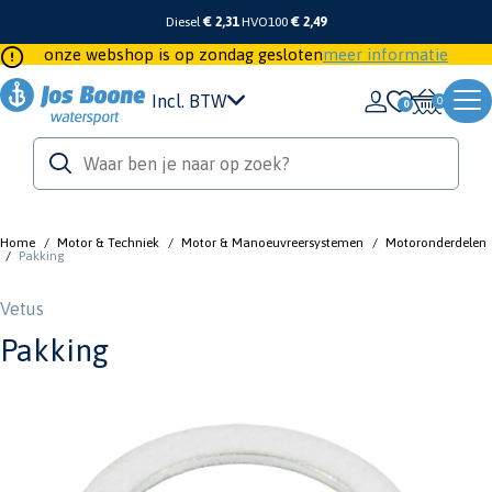
Diesel
€ 2,31
HVO100
€ 2,49
onze webshop is op zondag gesloten
meer informatie
Incl. BTW
0
Home
/
Motor & Techniek
/
Motor & Manoeuvreersystemen
/
Motoronderdelen
/
Pakking
Vetus
Pakking