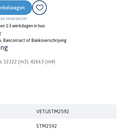
inkelwagen
onze leverancier
nen 1-3 werkdagen in huis
g
o, Bancontact of Bankoverschrijving
ing
rs 32322 (m3), 42663 (m4)
VETUSTM2592
STM2592