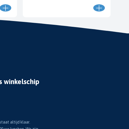
s winkelschip
taat altijd klaar.
00 uur lunchen. We zijn