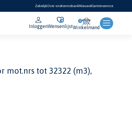
Zakelijk
Over ons
Kennisbank
Nieuws
Klantenservice
0
Inloggen
Wensenlijst
Winkelmand
r mot.nrs tot 32322 (m3),