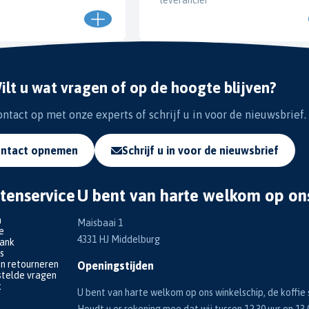
ilt u wat vragen of op de hoogte blijven?
tact op met onze experts of schrijf u in voor de nieuwsbrief.
ntact opnemen
Schrijf u in voor de nieuwsbrief
tenservice
U bent van harte welkom op on
n
Maisbaai 1
e
4331 HJ Middelburg
bank
s
en retourneren
Openingstijden
telde vragen
k
U bent van harte welkom op ons winkelschip, de koffie s
Houdt u er rekening mee dat wij tussen 12.30 uur en 13.