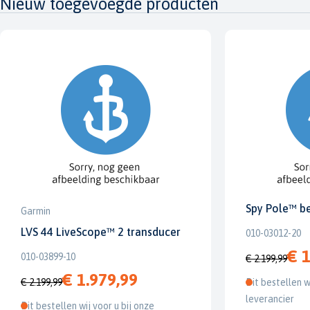
Nieuw toegevoegde producten
Spy Pole™ b
Garmin
LVS 44 LiveScope™ 2 transducer
010-03012-20
€ 1
010-03899-10
€ 2.199,99
€ 1.979,99
€ 2.199,99
Dit bestellen w
leverancier
Dit bestellen wij voor u bij onze