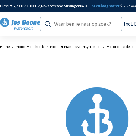
Diesel
€ 2,31
HVO100
€ 2,49
Waterstand Vlissingen
06:00
-34 cm
laag water
(bron:
Rijks
Incl.
Home
/
Motor & Techniek
/
Motor & Manoeuvreersystemen
/
Motoronderdelen