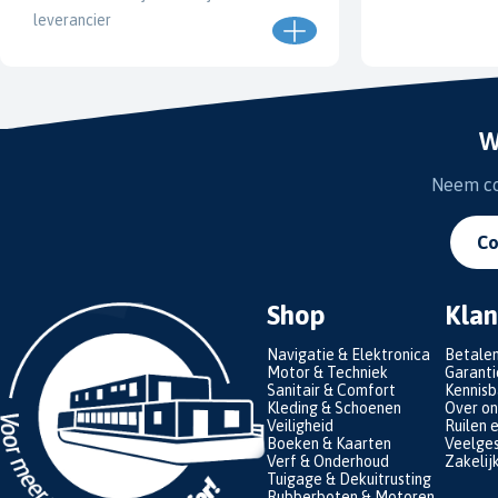
leverancier
W
Neem con
Co
Shop
Klan
Navigatie & Elektronica
Betale
Motor & Techniek
Garanti
Sanitair & Comfort
Kennis
Kleding & Schoenen
Over on
Veiligheid
Ruilen 
Boeken & Kaarten
Veelges
Verf & Onderhoud
Zakelij
Tuigage & Dekuitrusting
Rubberboten & Motoren