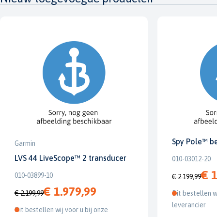
Spy Pole™ b
Garmin
LVS 44 LiveScope™ 2 transducer
010-03012-20
€ 1
010-03899-10
€ 2.199,99
€ 1.979,99
€ 2.199,99
Dit bestellen w
leverancier
Dit bestellen wij voor u bij onze