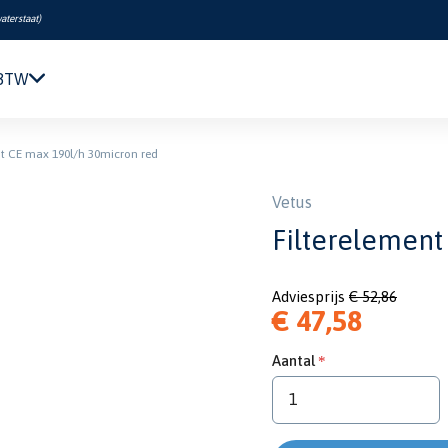
aterstaat
)
 BTW
Navigatie & Elektronica
nt CE max 190l/h 30micron red
Motor & Techniek
Sanitair & Comfort
Vetus
Kleding & Schoenen
Filterelement
Veiligheid
Boeken & Kaarten
Adviesprijs
€ 52,86
Verf & Onderhoud
€ 47,58
Tuigage & Dekuitrusting
Rubberboten & Motoren
Aantal
Outlet