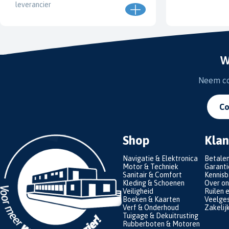
leverancier
W
Neem con
Co
Shop
Klan
Navigatie & Elektronica
Betale
Motor & Techniek
Garanti
Sanitair & Comfort
Kennis
Kleding & Schoenen
Over on
Veiligheid
Ruilen 
Boeken & Kaarten
Veelges
Verf & Onderhoud
Zakelij
Tuigage & Dekuitrusting
Rubberboten & Motoren