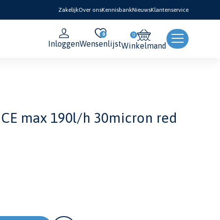
Zakelijk
Over ons
Kennisbank
Nieuws
Klantenservice
0
Inloggen
Wensenlijst
Winkelmand
 CE max 190l/h 30micron red