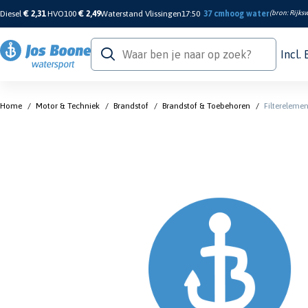
Diesel
€ 2,31
HVO100
€ 2,49
Waterstand Vlissingen
17:50
37 cm
hoog water
(bron:
Rijksw
Incl.
Home
/
Motor & Techniek
/
Brandstof
/
Brandstof & Toebehoren
/
Filtereleme