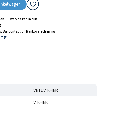
inkelwagen
nen 1-3 werkdagen in huis
g
o, Bancontact of Bankoverschrijving
ing
VETUVT04ER
VT04ER