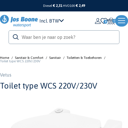
Diesel
€ 2,31
HVO100
€ 2,49
Incl. BTW
0
Home
/
Sanitair & Comfort
/
Sanitair
/
Toiletten & Toebehoren
/
Toilet type WCS 220V/230V
Vetus
Toilet type WCS 220V/230V