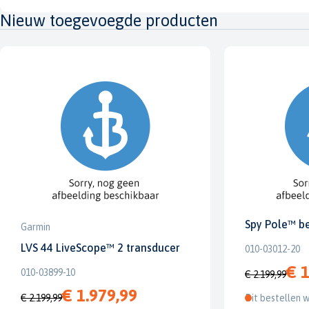
Nieuw toegevoegde producten
Spy Pole™ b
Garmin
LVS 44 LiveScope™ 2 transducer
010-03012-20
€ 1
010-03899-10
€ 2.199,99
€ 1.979,99
€ 2.199,99
Dit bestellen w