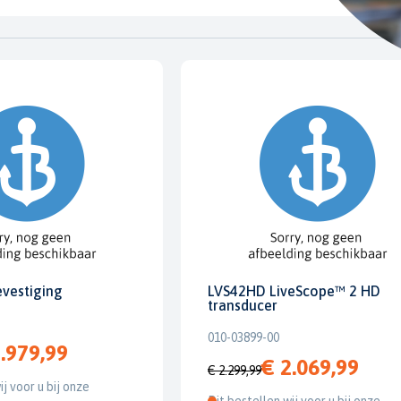
evestiging
LVS42HD LiveScope™ 2 HD
transducer
010-03899-00
.979,99
€ 2.069,99
€ 2.299,99
ij voor u bij onze
Dit bestellen wij voor u bij onze