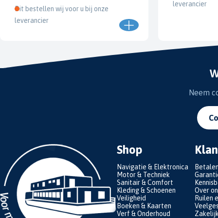
leverancier
Dit bestellen wij voor u bij onze
leverancier
W
Neem con
Co
Shop
Klan
Navigatie & Elektronica
Betale
Motor & Techniek
Garanti
Sanitair & Comfort
Kennis
Kleding & Schoenen
Over on
Veiligheid
Ruilen 
Boeken & Kaarten
Veelges
Verf & Onderhoud
Zakelij