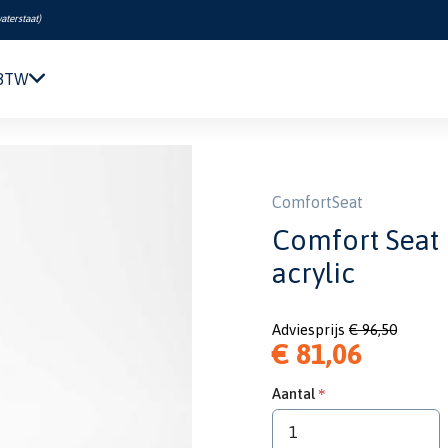
aterstaat
)
 BTW
Navigatie & Elektronica
rgundy 100x48x8cm acrylic
Motor & Techniek
Sanitair & Comfort
ComfortSeat
Kleding & Schoenen
Comfort Seat
Veiligheid
acrylic
Boeken & Kaarten
Verf & Onderhoud
Adviesprijs
€ 96,50
Tuigage & Dekuitrusting
€ 81,06
Rubberboten & Motoren
Outlet
Aantal