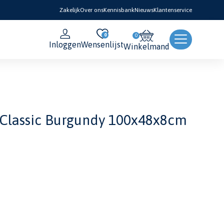
Zakelijk
Over ons
Kennisbank
Nieuws
Klantenservice
0
Inloggen
Wensenlijst
Winkelmand
 Classic Burgundy 100x48x8cm