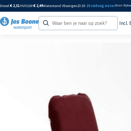
Diesel
€ 2,31
HVO100
€ 2,49
Waterstand Vlissingen
23:30
20 cm
hoog water
(bron:
Rijksw
Incl.
Home
/
Sanitair & Comfort
/
Bootstoelen
/
Kussens
/
Comfort Seat Classic Bu