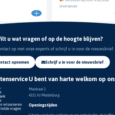
leverancier
ilt u wat vragen of op de hoogte blijven?
tact op met onze experts of schrijf u in voor de nieuwsbrief.
ntact opnemen
Schrijf u in voor de nieuwsbrief
tenservice
U bent van harte welkom op on
n
Maisbaai 1
e
4331 HJ Middelburg
bank
s
en retourneren
Openingstijden
telde vragen
k
U bent van harte welkom op ons winkelschip, de koffie s