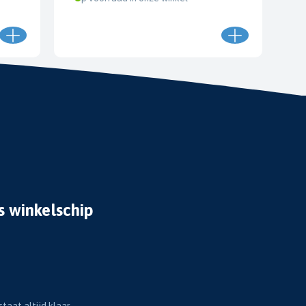
s winkelschip
taat altijd klaar.