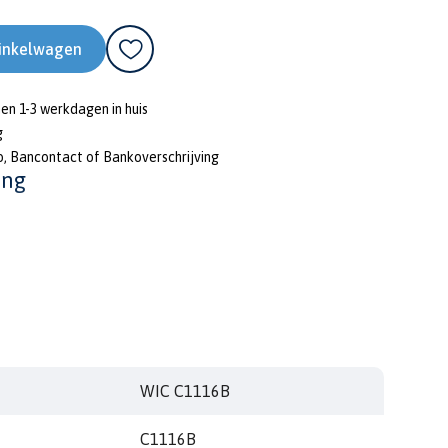
inkelwagen
nen 1-3 werkdagen in huis
g
o, Bancontact of Bankoverschrijving
ing
WIC C1116B
C1116B