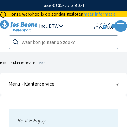
Diesel
€ 2,31
HVO100
€ 2,49
onze webshop is op zondag gesloten
meer informatie
Incl. BTW
0
Home
/
Klantenservice
/
Verhuur
Menu - Klantenservice
Rent & Enjoy