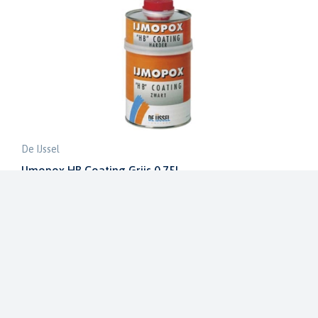
De IJssel
IJmopox HB Coating Grijs 0,75L
DY-HBCOATGR.75
€ 41,52
€ 48,85
Op voorraad in onze winkel