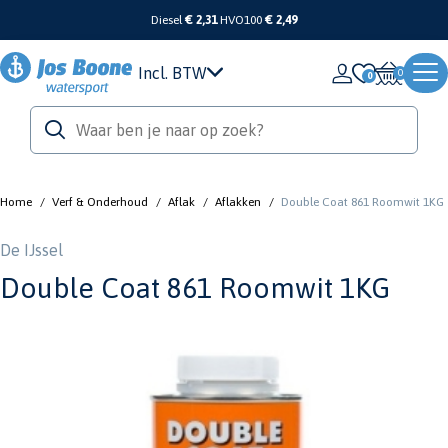
Diesel
€ 2,31
HVO100
€ 2,49
Incl. BTW
0
Home
/
Verf & Onderhoud
/
Aflak
/
Aflakken
/
Double Coat 861 Roomwit 1KG
De IJssel
Double Coat 861 Roomwit 1KG