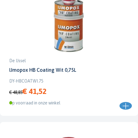
De IJssel
IJmopox HB Coating Wit 0,75L
DY-HBCOATWI.75
€ 41,52
€ 48,85
Op voorraad in onze winkel