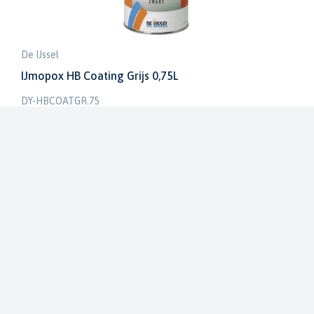
De IJssel
IJmopox HB Coating Grijs 0,75L
DY-HBCOATGR.75
€ 41,52
€ 48,85
Op voorraad in onze winkel