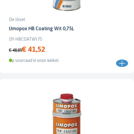
De IJssel
IJmopox HB Coating Wit 0,75L
DY-HBCOATWI.75
€ 41,52
€ 48,85
Op voorraad in onze winkel