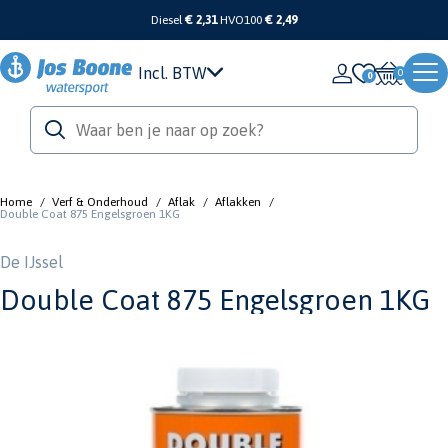
Diesel
€ 2,31
HVO100
€ 2,49
Incl. BTW
0
Home
/
Verf & Onderhoud
/
Aflak
/
Aflakken
/
Double Coat 875 Engelsgroen 1KG
De IJssel
Double Coat 875 Engelsgroen 1KG