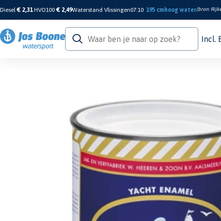
Diesel
€ 2,31
HVO100
€ 2,49
Waterstand Vlissingen
07:10
195 cm
hoog water
(bron:
Rijk
Incl.
Home
/
Verf & Onderhoud
/
Aflak
/
Aflakken
/
Bootlak No.2 Creme 0,75L