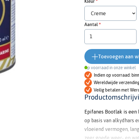
Kleur
Aantal
Toevoegen aan w
Op voorraad in onze winkel
Indien op voorraad: bin
Wereldwijde verzendin
Veilig betalen met Wer
Productomschrijv
Epifanes Bootlak is een
op basis van alkydhars 
vloeiend vermogen, lang
zeer goede weer- en wa