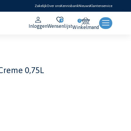
Zakelijk
Over ons
Kennisbank
Nieuws
Klantenservice
0
Inloggen
Wensenlijst
Winkelmand
 Creme 0,75L