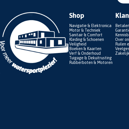
Shop
Klan
Navigatie & Elektronica
Betale
Motor & Techniek
Garanti
Sanitair & Comfort
Kennis
Kleding & Schoenen
Over on
Veiligheid
Ruilen 
Boeken & Kaarten
Veelges
Verf & Onderhoud
Zakelij
Tuigage & Dekuitrusting
Rubberboten & Motoren