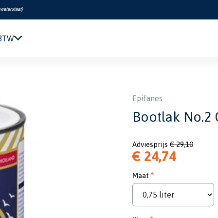
swaterstaat
)
 BTW
Navigatie & Elektronica
Motor & Techniek
Sanitair & Comfort
Epifanes
Kleding & Schoenen
Bootlak No.2
Veiligheid
Boeken & Kaarten
Adviesprijs
€ 29,10
Verf & Onderhoud
€ 24,74
Tuigage & Dekuitrusting
Rubberboten & Motoren
Maat
Outlet