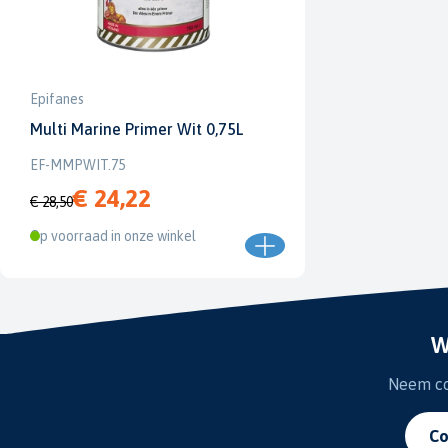
Epifanes
Multi Marine Primer Wit 0,75L
EF-MMPWIT.75
€ 24,22
€ 28,50
Op voorraad in onze winkel
W
Neem con
Co