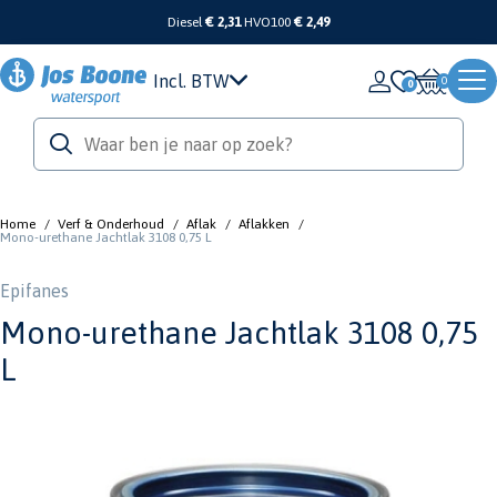
Diesel
€ 2,31
HVO100
€ 2,49
Incl. BTW
0
Home
/
Verf & Onderhoud
/
Aflak
/
Aflakken
/
Mono-urethane Jachtlak 3108 0,75 L
Epifanes
Mono-urethane Jachtlak 3108 0,75
L