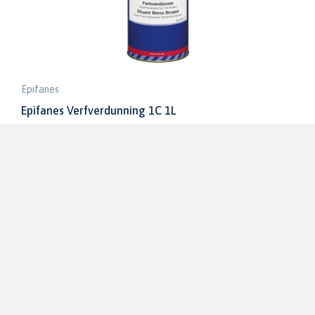
Epifanes
Epifanes Verfverdunning 1C 1L
EF-V-VERF1C 1
€ 11,56
€ 13,60
Op voorraad in onze winkel