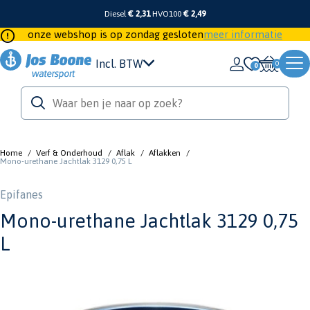
Diesel
€ 2,31
HVO100
€ 2,49
onze webshop is op zondag gesloten
meer informatie
Incl. BTW
0
Home
/
Verf & Onderhoud
/
Aflak
/
Aflakken
/
Mono-urethane Jachtlak 3129 0,75 L
Epifanes
Mono-urethane Jachtlak 3129 0,75
L