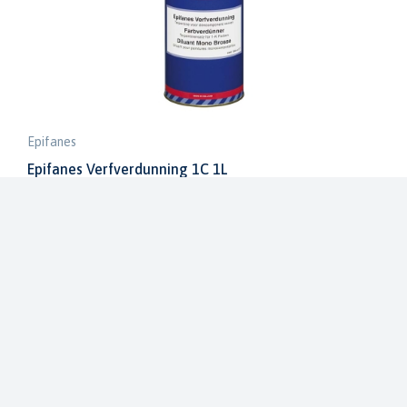
Epifanes
Epifanes Verfverdunning 1C 1L
EF-V-VERF1C 1
€ 11,56
€ 13,60
Op voorraad in onze winkel