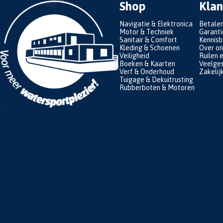
Shop
Klan
Navigatie & Elektronica
Betale
Motor & Techniek
Garanti
Sanitair & Comfort
Kennis
Kleding & Schoenen
Over on
Veiligheid
Ruilen 
Boeken & Kaarten
Veelges
Verf & Onderhoud
Zakelij
Tuigage & Dekuitrusting
Rubberboten & Motoren