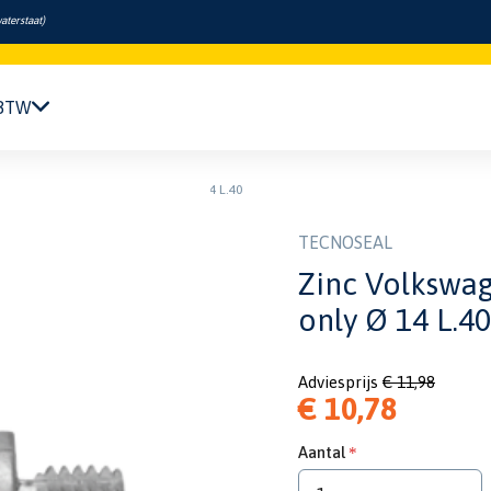
aterstaat
)
 BTW
Navigatie & Elektronica
 marine pencil anode zinc only Ø 14 L.40
Motor & Techniek
Sanitair & Comfort
TECNOSEAL
Kleding & Schoenen
Zinc Volkswag
Veiligheid
Boeken & Kaarten
only Ø 14 L.40
Verf & Onderhoud
Tuigage & Dekuitrusting
Adviesprijs
€ 11,98
Rubberboten & Motoren
€ 10,78
Outlet
Aantal