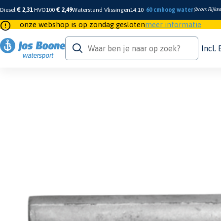
Diesel
€ 2,31
HVO100
€ 2,49
Waterstand Vlissingen
14:10
60 cm
hoog water
(bron:
Rijksw
onze webshop is op zondag gesloten
meer informatie
Incl.
Home
/
Motor & Techniek
/
Anodes
/
Inboard Engine Pencils
/
Zinc Volkswagen