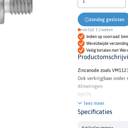
zondag gesloten
Levertijd: 1-2 weken
Indien op voorraad: bin
Wereldwijde verzendin
Veilig betalen met Wer
Productomschrijv
Zincanode zoals VM112
Ook verkrijgbaar onder
Afmetingen:
kg0.05
lbs0.10
lees meer
diam14mm
Specificaties
l40mm
l110mm
Artikelnummer