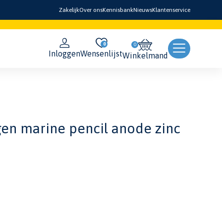
Zakelijk
Over ons
Kennisbank
Nieuws
Klantenservice
0
Inloggen
Wensenlijst
Winkelmand
en marine pencil anode zinc