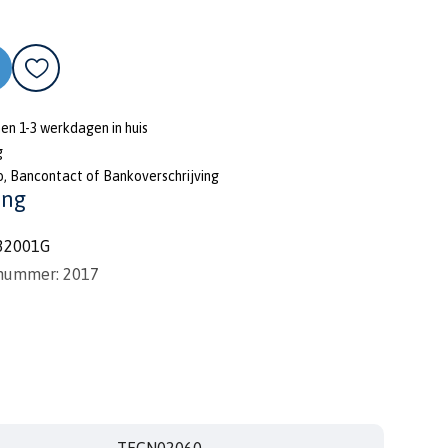
nen 1-3 werkdagen in huis
g
o, Bancontact of Bankoverschrijving
ing
32001G
 nummer: 2017
TECN02060