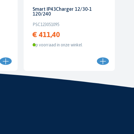
Smart IP43Charger 12/30-1
120/240
PSC123051095
€ 411,40
Op voorraad in onze winkel