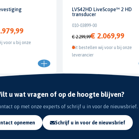
evestiging
LVS42HD LiveScope™ 2 HD
transducer
010-03899-00
.979,99
€ 2.069,99
€ 2.299,99
ij voor u bij onze
Dit bestellen wij voor u bij onze
leverancier
ilt u wat vragen of op de hoogte blijven?
tact op met onze experts of schrijf u in voor de nieuwsbrief.
ntact opnemen
Schrijf u in voor de nieuwsbrief