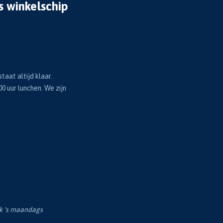
s winkelschip
taat altijd klaar.
00 uur lunchen. We zijn
ok 's maandags