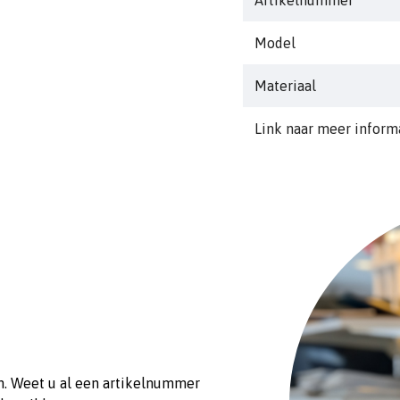
bM8
Model
Materiaal
Link naar meer inform
Zinc only
n. Weet u al een artikelnummer