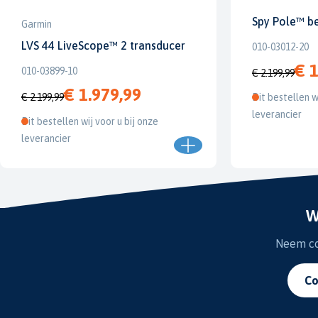
Spy Pole™ b
Garmin
LVS 44 LiveScope™ 2 transducer
010-03012-20
€ 1
010-03899-10
€ 2.199,99
€ 1.979,99
€ 2.199,99
Dit bestellen w
leverancier
Dit bestellen wij voor u bij onze
leverancier
W
Neem con
Co